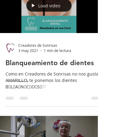
Load video
Creadores de Sonrisas
3 may 2021
1 min de lectura
Blanqueamiento de dientes
Como en Creadores de Sonrisas no nos gusta el
A̶M̶A̶R̶I̶L̶L̶O̶, te ponemos los dientes
B⃣L⃣A⃣N⃣C⃣O⃣S⃣♡